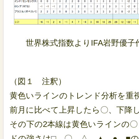
世界株式指数よりIFA岩野優子
（図１ 注釈）
黄色いラインのトレンド分析を重視
前月に比べて上昇したら〇、下降し
その下の2本線は黄色いラインの〇
ドの強さは□、〇、△、▲、●、■