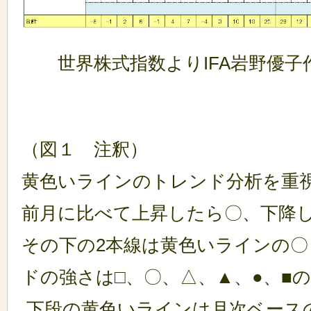
世界株式指数よりIFA岩野優子
（図１ 注釈）
黄色いラインのトレンド分析を重視
前月に比べて上昇したら〇、下降し
その下の2本線は黄色いラインの〇
ドの強さは□、〇、△、▲、●、■
下段の黄色いラインは月次ベース