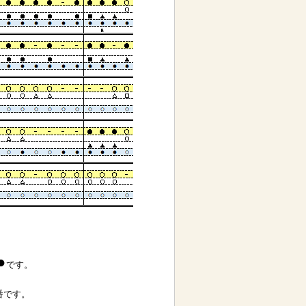
●
です。
番です。