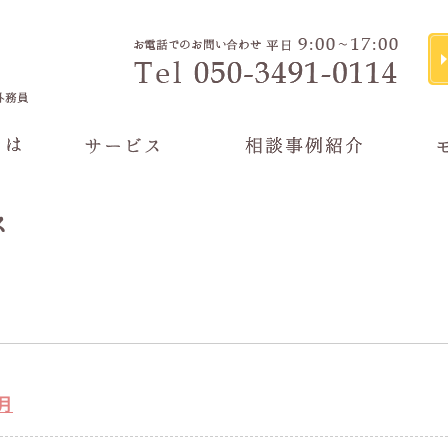
- 初めて資産運用をしてみる
- 将来のために資産形成したい
- 老後の資金
- 資産を受け継いだ（相続した）
- 株式投資をしてみたい
- 築きあげた資産を残したい
月