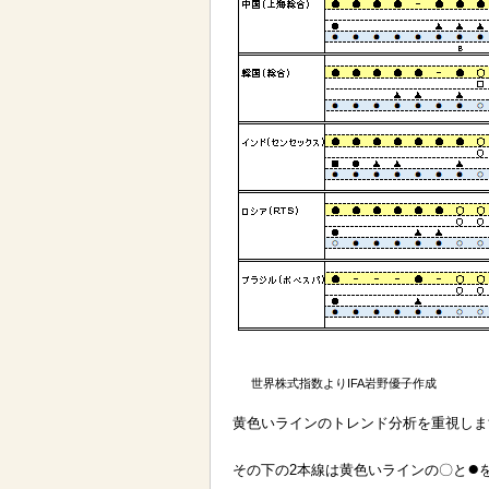
世界株式指数よりIFA岩野優子作成
黄色いラインのトレンド分析を重視しま
●
その下の2本線は黄色いラインの〇と