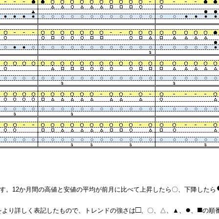
す。12か月間の高値と安値の平均が前月に比べて上昇したら〇、下降したら
□
●
■
をより詳しく表記したもので、
トレンドの強さは
、〇、△、▲、
、
の順