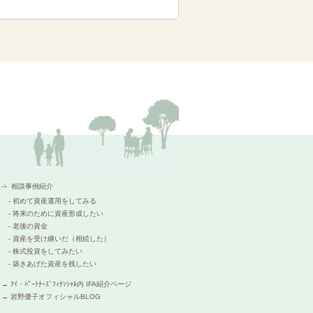
相談事例紹介
- 初めて資産運用をしてみる
- 将来のために資産形成したい
- 老後の資金
- 資産を受け継いだ（相続した）
- 株式投資をしてみたい
- 築きあげた資産を残したい
→ ｱｲ・ﾊﾟｰﾄﾅｰｽﾞﾌｨﾅﾝｼｬﾙ内 IFA紹介ページ
→ 岩野優子オフィシャルBLOG