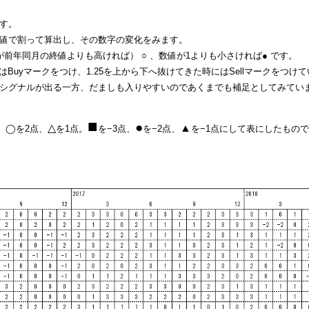
す。
値で割って算出し、その数字の変化をみます。
前年同月の終値よりも高ければ） ○ 、
数値が1よりも小さければ
● です。
はBuyマークをつけ、1.25を上から下へ抜けてきた時にはSellマークをつけ
シグナルが出る一方、だましも入りやすいのであくまでも補足としてみてい
■
●
△
▲
、
◯を2点、
を1点。
を−3点、
を−2点、
を−1点にして表にしたもの